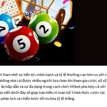
ệt Nam nhờ sự tiện lợi, minh bạch và tỷ lệ thưởng cao hơn so với 
những nhà cái được nhiều người lựa chọn khi tham gia cược xổ số
lệ ăn hấp dẫn và sự đa dạng trong cách chơi, Mibet phù hợp cả với
ài viết dưới đây sẽ giúp bạn hiểu rõ toàn bộ 5 hình thức cược tại
hân tích và chiến lược tối ưu hóa tỷ lệ thắng.