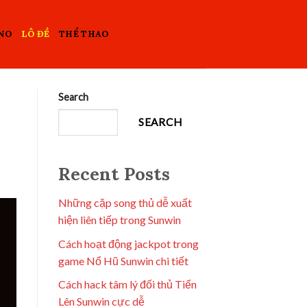
INO
LÔ ĐỀ
THỂ THAO
Search
SEARCH
Recent Posts
Những cặp song thủ dễ xuất
hiện liên tiếp trong Sunwin
Cách hoạt động jackpot trong
game Nổ Hũ Sunwin chi tiết
Cách hack tâm lý đối thủ Tiến
Lên Sunwin cực dễ