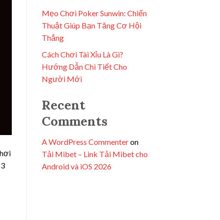
Mẹo Chơi Poker Sunwin: Chiến
Thuật Giúp Bạn Tăng Cơ Hội
Thắng
Cách Chơi Tài Xỉu Là Gì?
Hướng Dẫn Chi Tiết Cho
Người Mới
Recent
Comments
A WordPress Commenter
on
chơi
Tải Mibet – Link Tải Mibet cho
 3
Android và iOS 2026