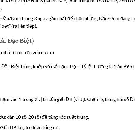
ất. Ví dụ: cược Đầu 6 (Miền Bắc), bạn trúng nếu có bất kỳ con Lô 
.
a Đầu/Đuôi trong 3 ngày gần nhất để chọn những Đầu/Đuôi đang c
ệt” (ra liên tiếp).
ải Đặc Biệt)
 nhất (tính trên vốn cược).
i Đặc Biệt trùng khớp với số bạn cược. Tỷ lệ thường là 1 ăn 99.5 t
ạm vào 1 trong 2 vị trí của giải ĐB (ví dụ: Chạm 5, trúng khi số Đ
ụ: dàn 10 số, 20 số) để tăng xác suất trúng.
Giải ĐB lại, dự đoán tổng đó.