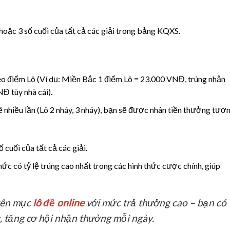
hoặc 3 số cuối của tất cả các giải trong bảng KQXS.
o điểm Lô (Ví dụ: Miền Bắc 1 điểm Lô = 23.000 VNĐ, trúng nhận
 tùy nhà cái).
nhiều lần (Lô 2 nháy, 3 nháy), bạn sẽ được nhân tiền thưởng tươ
 cuối của tất cả các giải.
hức có tỷ lệ trúng cao nhất trong các hình thức cược chính, giúp
uyên mục
lô đề online
với mức trả thưởng cao – bạn có
, tăng cơ hội nhận thưởng mỗi ngày.