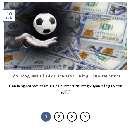
10
Feb
Kèo Đồng Nửa Là Gì? Cách Tính Thắng Thua Tại Mibet
Bạn là người mới tham gia cá cược và thường xuyên bắt gặp con
số [...]
1
2
3