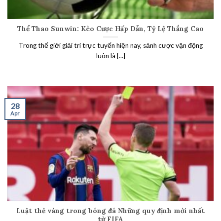
Thể Thao Sunwin: Kèo Cược Hấp Dẫn, Tỷ Lệ Thắng Cao
Trong thế giới giải trí trực tuyến hiện nay, sảnh cược vận động
luôn là [...]
28
Apr
Luật thẻ vàng trong bóng đá Những quy định mới nhất
từ FIFA