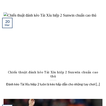
20
Mar
Chiến thuật đánh kèo Tài Xỉu hiệp 2 Sunwin chuẩn cao
thủ
Đánh kèo Tài Xỉu hiệp 2 luôn là kèo hấp dẫn cho những tay chơi [...]