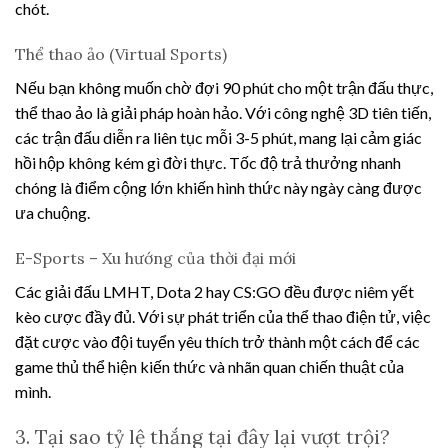
chót.
Thể thao ảo (Virtual Sports)
Nếu bạn không muốn chờ đợi 90 phút cho một trận đấu thực,
thể thao ảo là giải pháp hoàn hảo. Với công nghệ 3D tiên tiến,
các trận đấu diễn ra liên tục mỗi 3-5 phút, mang lại cảm giác
hồi hộp không kém gì đời thực. Tốc độ trả thưởng nhanh
chóng là điểm cộng lớn khiến hình thức này ngày càng được
ưa chuộng.
E-Sports – Xu hướng của thời đại mới
Các giải đấu LMHT, Dota 2 hay CS:GO đều được niêm yết
kèo cược đầy đủ. Với sự phát triển của thể thao điện tử, việc
đặt cược vào đội tuyển yêu thích trở thành một cách để các
game thủ thể hiện kiến thức và nhãn quan chiến thuật của
mình.
3. Tại sao tỷ lệ thắng tại đây lại vượt trội?