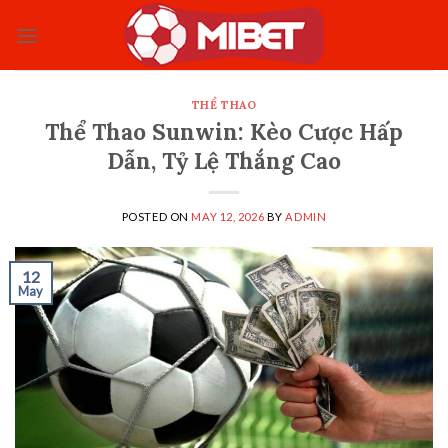
Skip
to
content
THỂ THAO
Thể Thao Sunwin: Kèo Cược Hấp
Dẫn, Tỷ Lệ Thắng Cao
POSTED ON
MAY 12, 2026
BY
ADMIN
12
May