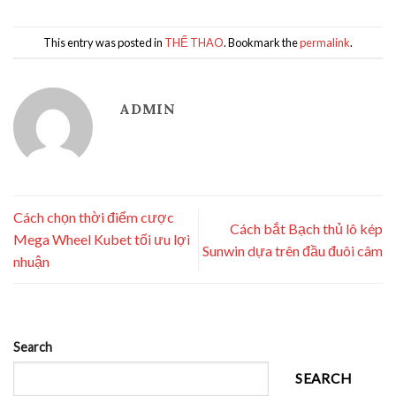
This entry was posted in
THỂ THAO
. Bookmark the
permalink
.
ADMIN
Cách chọn thời điểm cược
Cách bắt Bạch thủ lô kép
Mega Wheel Kubet tối ưu lợi
Sunwin dựa trên đầu đuôi câm
nhuận
Search
SEARCH