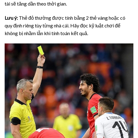
tài sẽ tăng dần theo thời gian.
Lưu ý:
Thẻ đỏ thường được tính bằng 2 thẻ vàng hoặc có
quy định riêng tùy từng nhà cái. Hãy đọc kỹ luật chơi để
không bị nhầm lẫn khi tính toán kết quả.