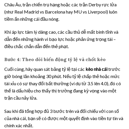
Châu Âu, trận chiến trụ hạng hoặc các trận Derby rực lửa
(như Real Madrid vs Barcelona hay MU vs Liverpool) luôn
tiềm ẩn những cái đầu nóng.
Khi áp lực tâm lý dâng cao, các cầu thủ dễ mất bình tĩnh và
dẫn đến những hành vi bạo lực hoặc phản ứng trọng tài –
điều chắc chắn dẫn đến thẻ phạt.
Bước 4: Theo dõi biến động tỷ lệ và chốt kèo
Cuối cùng, hãy quan sát bảng tỷ lệ tại các
kèo nhà cái
trước
giờ bóng lăn khoảng 30 phút. Nếu tỷ lệ chấp thẻ hoặc mức
tài xỉu có sự thay đổi bất thường (ví dụ từ 3.5 lên 4.0), đó có
thể là dấu hiệu cho thấy thị trường đang kỳ vọng vào một
trận cầu nảy lửa.
Sau khi đã tổng hợp đủ 3 bước trên và đối chiếu với con số
của nhà cái, bạn sẽ có được một quyết định vào tiền tự tin và
chính xác nhất.