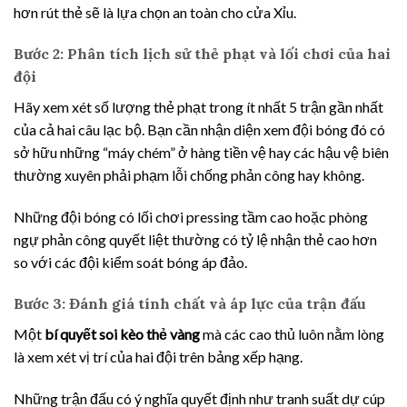
hơn rút thẻ sẽ là lựa chọn an toàn cho cửa Xỉu.
Bước 2: Phân tích lịch sử thẻ phạt và lối chơi của hai
đội
Hãy xem xét số lượng thẻ phạt trong ít nhất 5 trận gần nhất
của cả hai câu lạc bộ. Bạn cần nhận diện xem đội bóng đó có
sở hữu những “máy chém” ở hàng tiền vệ hay các hậu vệ biên
thường xuyên phải phạm lỗi chống phản công hay không.
Những đội bóng có lối chơi pressing tầm cao hoặc phòng
ngự phản công quyết liệt thường có tỷ lệ nhận thẻ cao hơn
so với các đội kiểm soát bóng áp đảo.
Bước 3: Đánh giá tính chất và áp lực của trận đấu
Một
bí quyết soi kèo thẻ vàng
mà các cao thủ luôn nằm lòng
là xem xét vị trí của hai đội trên bảng xếp hạng.
Những trận đấu có ý nghĩa quyết định như tranh suất dự cúp