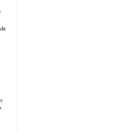
m
bắt
ực
n