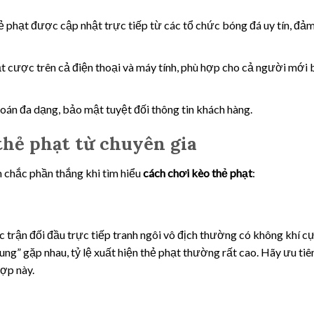
 phạt được cập nhật trực tiếp từ các tổ chức bóng đá uy tín, đả
t cược trên cả điện thoại và máy tính, phù hợp cho cả người mới 
oán đa dạng, bảo mật tuyệt đối thông tin khách hàng.
thẻ phạt từ chuyên gia
 chắc phần thắng khi tìm hiểu
cách chơi kèo thẻ phạt
:
 trận đối đầu trực tiếp tranh ngôi vô địch thường có không khí c
hung” gặp nhau, tỷ lệ xuất hiện thẻ phạt thường rất cao. Hãy ưu tiê
ợp này.