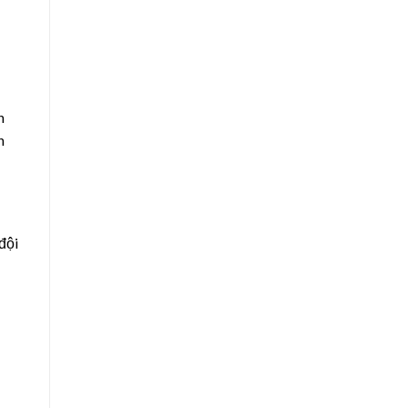
n
h
đội