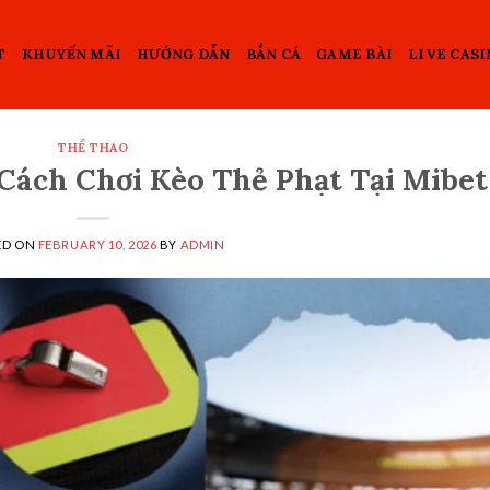
T
KHUYẾN MÃI
HƯỚNG DẪN
BẮN CÁ
GAME BÀI
LIVE CAS
THỂ THAO
 Cách Chơi Kèo Thẻ Phạt Tại Mibet
ED ON
FEBRUARY 10, 2026
BY
ADMIN