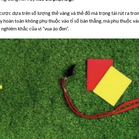
cược dựa trên số lượng thẻ vàng và thẻ đỏ mà trọng tài rút ra tro
y hoàn toàn không phụ thuộc vào tỉ số bàn thắng, mà phụ thuộc và
sự nghiêm khắc của vị “vua áo đen”.