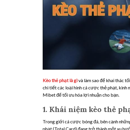
Kèo thẻ phạt là gì
và làm sao để khai thác tối
chi tiết các loại hình cá cược thẻ phạt, kinh
Mibet để tối ưu hóa lợi nhuận cho bạn.
1. Khái niệm kèo thẻ phạ
Trong giới cá cược bóng đá, bên cạnh những
phạt (Total Card) đang trở thành một xu h