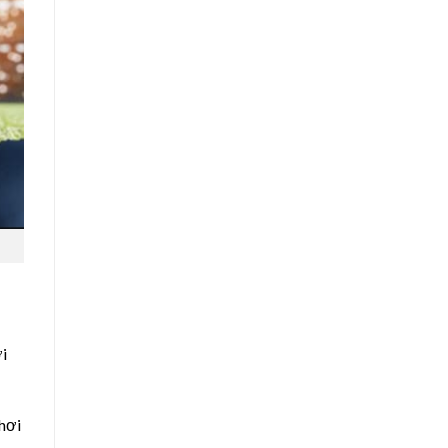
i
hơi