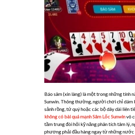
Báo sâm (xin làng) là một trong những tính 
Sunwin. Thông thường, người chơi chỉ dám k
sảnh rồng, tứ quý hoặc các bộ dây dài liên ti
không có bài quá mạnh Sâm Lốc Sunwin
vô c
tầm trung đòi hỏi kỹ năng phân tích tâm lý, n
phương phải đầu hàng ngay từ những nước b