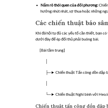
Nắm rõ thói quen của đối phương:
Chiến
hướng nhút nhát, sợ thua hoặc những ngư
Các chiến thuật báo sâm
Khi đã hội tụ đủ các yếu tố cần thiết, bạn c
dưới đây để ép đối thủ phải buông bài.
[Bài tầm trung]
│
├─► Chiến thuật Tấn công dồn dập bằng 
│
└─► Chiến thuật Nghi binh với Heo/Át (
Chiến thuật tấn công dồn dập 