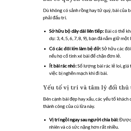
Dù không có sảnh rồng hay tứ quý, bài của
phải đấu trí.
Sở hữu bộ dây dài liên tiếp:
Bài có thể kh
dụ: 3, 4, 5, 6, 7, 8, 9), bạn đã nắm giữ một
Có các đôi lớn làm bệ đỡ:
Sở hữu các đôi
nếu họ cố tình xé bài để chặn đơn lẻ.
Ít bài rác nhỏ:
Số lượng bài rác lẻ loi, giá
việc bị nghẽn mạch khi đi bài.
Yếu tố vị trí và tâm lý đối th
Bên cạnh bài đẹp hay xấu, các yếu tố khách
thành công của cú lừa này.
Vị trí ngồi ngay sau người chia bài:
Được 
nhiên và có sức nặng hơn rất nhiều.