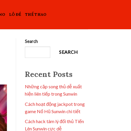
INO
LÔ ĐỀ
THỂ THAO
Search
SEARCH
Recent Posts
Những cặp song thủ dễ xuất
hiện liên tiếp trong Sunwin
Cách hoạt động jackpot trong
game Nổ Hũ Sunwin chi tiết
Cách hack tâm lý đối thủ Tiến
Lên Sunwin cực dễ