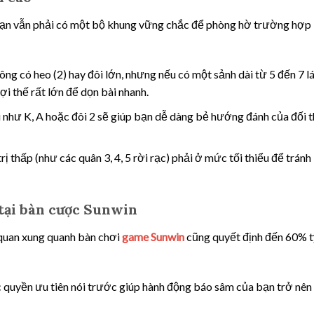
 bạn vẫn phải có một bộ khung vững chắc để phòng hờ trường hợp
ông có heo (2) hay đôi lớn, nhưng nếu có một sảnh dài từ 5 đến 7 lá
 lợi thế rất lớn để dọn bài nhanh.
 như K, A hoặc đôi 2 sẽ giúp bạn dễ dàng bẻ hướng đánh của đối 
 trị thấp (như các quân 3, 4, 5 rời rạc) phải ở mức tối thiểu để tránh
ủ tại bàn cược Sunwin
 quan xung quanh bàn chơi
game Sunwin
cũng quyết định đến 60% t
quyền ưu tiên nói trước giúp hành động báo sâm của bạn trở nên