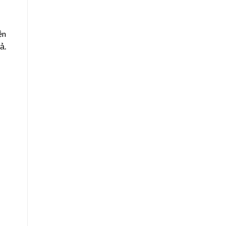
ện
ả.