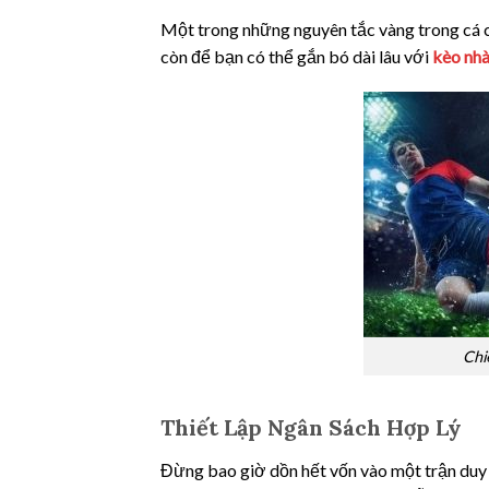
Một trong những nguyên tắc vàng trong cá 
còn để bạn có thể gắn bó dài lâu với
kèo nhà
Chi
Thiết Lập Ngân Sách Hợp Lý
Đừng bao giờ dồn hết vốn vào một trận duy 