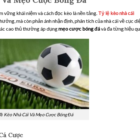
m vững khái niệm và cách đọc kèo là nền tảng.
Tỷ lệ kèo nhà cái
thưởng, mà còn phản ánh nhận định, phân tích của nhà cái về cục di
 các cao thủ thường áp dụng
mẹo cược bóng đá
và đa từng hiệu qu
Về Kèo Nhà Cái Và Mẹo Cược Bóng Đá
 Cá Cược