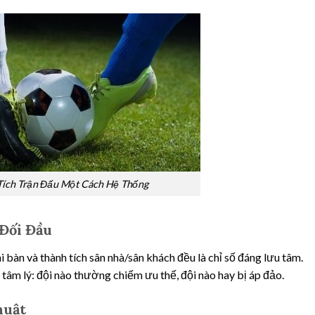
Tích Trận Đấu Một Cách Hệ Thống
Đối Đầu
i bàn và thành tích sân nhà/sân khách đều là chỉ số đáng lưu tâm.
tố tâm lý: đội nào thường chiếm ưu thế, đội nào hay bị áp đảo.
huật