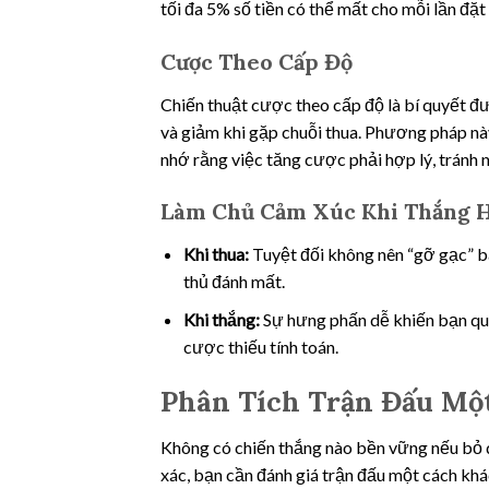
tối đa 5% số tiền có thể mất cho mỗi lần đặt
Cược Theo Cấp Độ
Chiến thuật cược theo cấp độ là bí quyết đư
và giảm khi gặp chuỗi thua. Phương pháp này 
nhớ rằng việc tăng cược phải hợp lý, tránh 
Làm Chủ Cảm Xúc Khi Thắng 
Khi thua:
Tuyệt đối không nên “gỡ gạc” b
thủ đánh mất.
Khi thắng:
Sự hưng phấn dễ khiến bạn quá t
cược thiếu tính toán.
Phân Tích Trận Đấu Mộ
Không có chiến thắng nào bền vững nếu bỏ 
xác, bạn cần đánh giá trận đấu một cách khá