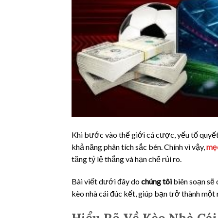
Khi bước vào thế giới cá cược, yếu tố quyết
khả năng phân tích sắc bén. Chính vì vậy,
mẹ
tăng tỷ lệ thắng và hạn chế rủi ro.
Bài viết dưới đây do
chúng tôi
biên soạn sẽ 
kèo nhà cái đúc kết, giúp bạn trở thành một
Hiểu Rõ Về Kèo Nhà Cá