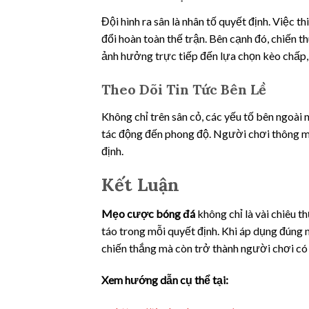
Đội hình ra sân là nhân tố quyết định. Việc t
đổi hoàn toàn thế trận. Bên cạnh đó, chiến 
ảnh hưởng trực tiếp đến lựa chọn kèo chấp, k
Theo Dõi Tin Tức Bên Lề
Không chỉ trên sân cỏ, các yếu tố bên ngoài n
tác động đến phong độ. Người chơi thông mi
định.
Kết Luận
Mẹo cược bóng đá
không chỉ là vài chiêu t
táo trong mỗi quyết định. Khi áp dụng đúng
chiến thắng mà còn trở thành người chơi có 
Xem hướng dẫn cụ thể tại: