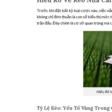
Trước khi đặt bất kỳ loại cược nào, việc nắ
không chỉ đơn thuần là con số biểu thị mức 
trận đấu. Đây chính là cơ sở quan trọng mà
Hiểu Rõ 
Tỷ Lệ Kèo: Yếu Tố Vàng Trong